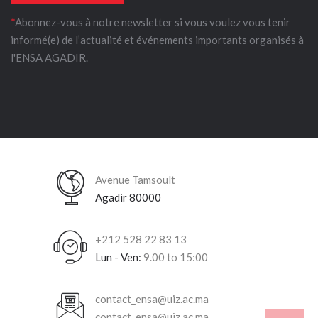
*
Abonnez-vous à notre newsletter si vous voulez vous tenir
informé(e) de l’actualité et événements importants organisés à
l'ENSA AGADIR.
Avenue Tamsoult
Agadir 80000
+212 528 22 83 13
Lun - Ven:
9.00 to 15:00
contact_ensa@uiz.ac.ma
contact_ensa@uiz.ac.ma